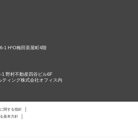
-1 H¹O梅田茶屋町4階
-1 野村不動産四谷ビル6F
ルティング株式会社オフィス内
に関する指針
る基本方針