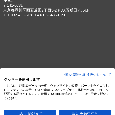
本社
〒141-0031
東京都品川区西五反田7丁目9-2 KDX五反田ビル6F
TEL 03-5435-6191 FAX 03-5435-6190
個人情報の取り扱いについて
クッキーを使用します
これらは、訪問者データの分析、ウェブサイトの改善、パーソナライズされ
たコンテンツの表示、および素晴らしいウェブサイト体験のためにこれらを
配置する場合があります。使用するCookieの詳細については、設定を開いて
大阪オフィス
ください。
〒530-0013
大阪府大阪市北区茶屋町16-1 H¹O梅田茶屋町4階
はい、続けます
設定を保存する