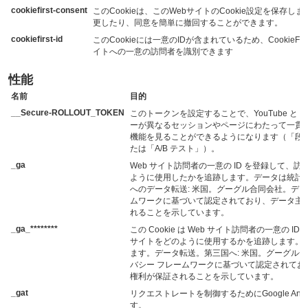
cookiefirst-consent
このCookieは、このWebサイトのCookie設定を保存し
更したり、同意を簡単に撤回することができます。
cookiefirst-id
このCookieには一意のIDが含まれているため、CookieFir
イトへの一意の訪問者を識別できます
性能
名前
目的
__Secure-ROLLOUT_TOKEN
このトークンを設定することで、YouTube と G
ーが異なるセッションやページにわたって一貫
機能を見ることができるようになります（「段
たは「A/B テスト」）。
_ga
Web サイト訪問者の一意の ID を登録して、訪
ように使用したかを追跡します。データは統計
へのデータ転送: 米国。グーグル合同会社。デー
ムワークに基づいて認定されており、データ主
れることを示しています。
_ga_********
この Cookie は Web サイト訪問者の一意の I
サイトをどのように使用するかを追跡します。
ます。データ転送。第三国へ: 米国。グーグル合
バシー フレームワークに基づいて認定されてお
権利が保証されることを示しています。
_gat
リクエストレートを制御するためにGoogle Anal
す。