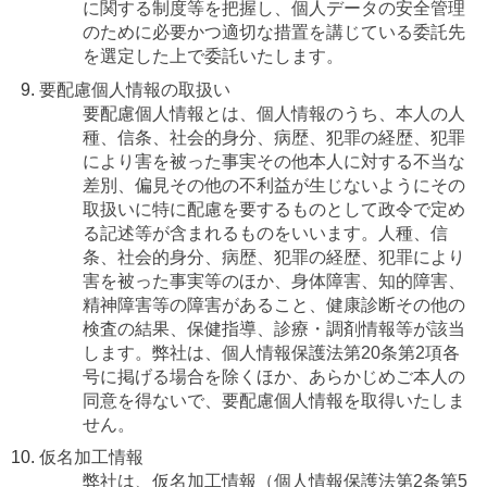
に関する制度等を把握し、個人データの安全管理
のために必要かつ適切な措置を講じている委託先
を選定した上で委託いたします。
要配慮個人情報の取扱い
要配慮個人情報とは、個人情報のうち、本人の人
種、信条、社会的身分、病歴、犯罪の経歴、犯罪
により害を被った事実その他本人に対する不当な
差別、偏見その他の不利益が生じないようにその
取扱いに特に配慮を要するものとして政令で定め
る記述等が含まれるものをいいます。人種、信
条、社会的身分、病歴、犯罪の経歴、犯罪により
害を被った事実等のほか、身体障害、知的障害、
精神障害等の障害があること、健康診断その他の
検査の結果、保健指導、診療・調剤情報等が該当
します。弊社は、個人情報保護法第20条第2項各
号に掲げる場合を除くほか、あらかじめご本人の
同意を得ないで、要配慮個人情報を取得いたしま
せん。
仮名加工情報
弊社は、仮名加工情報（個人情報保護法第2条第5