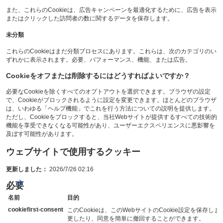
また、これらのCookieは、広告キャンペーンを最適化するために、広告を表示
またはクリックした訪問者の数に関するデータを保存します。
未分類
これらのCookieはまだ分類プロセスにあります。これらは、次のカテゴリのい
ずれかに表示されます。必要、パフォーマンス、機能、または広告。
Cookieをオフまたは削除するにはどうすればよいですか？
必要なCookieを除くすべてのオプトアウトを選択できます。ブラウザの設定
で、Cookieがブロックされるように設定を変更できます。ほとんどのブラウザ
は、いわゆる「ヘルプ機能」でこれを行う方法についての説明を提供します。
ただし、Cookieをブロックすると、当社Webサイトが提供するすべての技術的
機能を享受できなくなる可能性があり、ユーザーエクスペリエンスに悪影響を
及ぼす可能性があります。
ウェブサイトで使用するクッキー
更新しました：
2026/7/26 02:16
必要
名前
目的
cookiefirst-consent
このCookieは、このWebサイトのCookie設定を保存し
更したり、同意を簡単に撤回することができます。