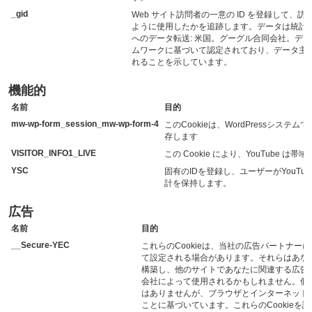
_gid
Web サイト訪問者の一意の ID を登録して、訪
ように使用したかを追跡します。データは統計
へのデータ転送: 米国。グーグル合同会社。デー
ムワークに基づいて認定されており、データ主
れることを示しています。
機能的
名前
目的
mw-wp-form_session_mw-wp-form-4
このCookieは、WordPressシス
存します
VISITOR_INFO1_LIVE
この Cookie により、YouTube 
YSC
固有のIDを登録し、ユーザーがYouT
計を保持します。
広告
名前
目的
__Secure-YEC
これらのCookieは、当社の広告パートナー
て設定される場合があります。それらはあな
構築し、他のサイトであなたに関連する広告
会社によって使用されるかもしれません。個
はありませんが、ブラウザとインターネット
ことに基づいています。これらのCookieを