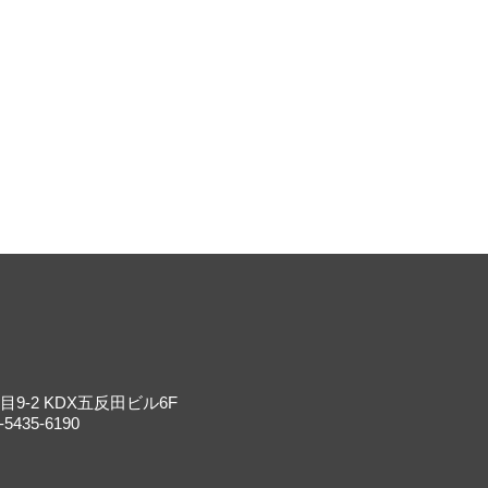
9-2 KDX五反田ビル6F
-5435-6190