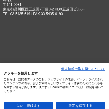
〒141-0031
東京都品川区西五反田7丁目9-2 KDX五反田ビル6F
TEL 03-5435-6191 FAX 03-5435-6190
個人情報の取り扱いについて
クッキーを使用します
これらは、訪問者データの分析、ウェブサイトの改善、パーソナライズされ
たコンテンツの表示、および素晴らしいウェブサイト体験のためにこれらを
配置する場合があります。使用するCookieの詳細については、設定を開いて
大阪オフィス
ください。
〒530-0013
大阪府大阪市北区茶屋町16-1 H¹O梅田茶屋町4階
はい、続けます
設定を保存する