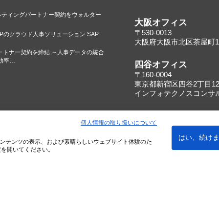
のコンサルティングパートナー契約をウォルター
大阪オフィス
〒530-0013
Pのクラウド人事ソリューション SAP
大阪府大阪市北区茶屋町16
ートナー契約を締結 ～人事データの統合
効率…
四谷オフィス
〒160-0004
東京都新宿区四谷2丁目12
インフォテクノスコンサ
個人情報の取り扱いについて
はい、続け
セキュリティポリシー
反社会的勢力について
カスタマーハラスメント
ンテンツの表示、および素晴らしいウェブサイト体験のた
定を開いてください。
保護方針
個人情報の取り扱いについて
特定個人情報等の適正な取扱いに関す
© Copyright T4C co,.ltd. All rights reserved.