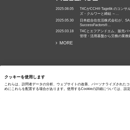
2025.08.05
T4CがCCH® Tagetik 
ズ・クルワーと締結 ～…
2025.05.30
日本総合住生活株式会社が、SA
SuccessFactors®…
2025.03.18
T4Cとエフアンドエム、販売パ
管理・活用基盤から労務の業務
MORE
クッキーを使用します
サイトマップ
これらは、訪問者データの分析、ウェブサイトの改善、パーソナライズされたコ
めにこれらを配置する場合があります。使用するCookieの詳細については、設
個人情報