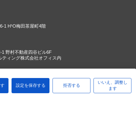
-1 H¹O梅田茶屋町4階
-1 野村不動産四谷ビル6F
ルティング株式会社オフィス内
いいえ、調整し
ます
設定を保存する
拒否する
に関する指針
ます
る基本方針