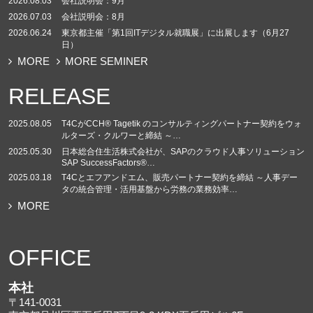
2026.08.03
会社説明会：9月
2026.07.03
会社説明会：8月
2026.06.24
東京都主催「第1回ITデジタル就職展」に出展します（6月27
日）
MORE
MORE SEMINER
RELEASE
2025.08.05
T4CがCCH® Tagetik のコンサルティングパートナー契約をウォ
ルターズ・クルワーと締結 ～…
2025.05.30
日本総合住生活株式会社が、SAPのクラウド人事ソリューション
SAP SuccessFactors®…
2025.03.18
T4Cとエフアンドエム、販売パートナー契約を締結 ～人事デー
タの統合管理・活用基盤から労務の業務効率…
MORE
OFFICE
本社
〒141-0031