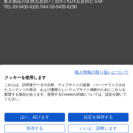
東京都品川区西五反田7丁目9-2 KDX五反田ビル6F
TEL 03-5435-6191 FAX 03-5435-6190
個人情報の取り扱いについて
クッキーを使用します
これらは、訪問者データの分析、ウェブサイトの改善、パーソナライズされ
たコンテンツの表示、および素晴らしいウェブサイト体験のためにこれらを
配置する場合があります。使用するCookieの詳細については、設定を開いて
大阪オフィス
ください。
〒530-0013
大阪府大阪市北区茶屋町16-1 H¹O梅田茶屋町4階
はい、続けます
設定を保存する
四谷オフィス
拒否する
いいえ、調整します
〒160-0004